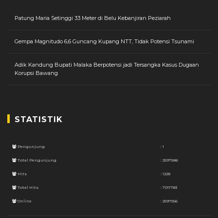
Patung Maria Setinggi 33 Meter di Belu Kebanjiran Peziarah
Gempa Magnitudo 6,6 Guncang Kupang NTT, Tidak Potensi Tsunami
Adik Kandung Bupati Malaka Berpotensi jadi Tersangka Kasus Dugaan
Korupsi Bawang
STATISTIK
Pengunjung
: 1
Total Pengunjung
: 2597586
Hits
: 1228
Total Hits
: 7011783
Online
: 2597556