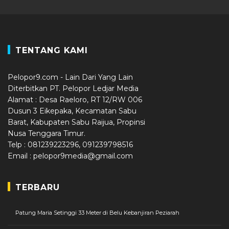
TENTANG KAMI
Pelopor9.com - Lain Dari Yang Lain
Diterbitkan PT. Pelopor Ledjar Media
Alamat : Desa Raeloro, RT 12/RW 006
Dusun 3 Eikepaka, Kecamatan Sabu
Barat, Kabupaten Sabu Raijua, Propinsi
Nusa Tenggara Timur.
Telp : 081239223296, 091239798516
Email : pelopor9media@gmail.com
TERBARU
Patung Maria Setinggi 33 Meter di Belu Kebanjiran Peziarah