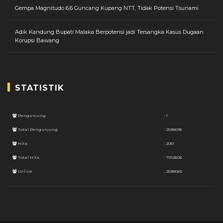
Gempa Magnitudo 6,6 Guncang Kupang NTT, Tidak Potensi Tsunami
Adik Kandung Bupati Malaka Berpotensi jadi Tersangka Kasus Dugaan
Korupsi Bawang
STATISTIK
Pengunjung
: 1
Total Pengunjung
: 2598095
Hits
: 2051
Total Hits
: 7012606
Online
: 2598065