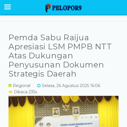
BERANDA
NEWS
SABU RAIJUA
Pemda Sabu Raijua
PESONA
Apresiasi LSM PMPB NTT
Atas Dukungan
EKONOMI POLITIK
Penyusunan Dokumen
OPINI
Strategis Daerah
HUMANIORA
Regional
Selasa, 26 Agustus 2025 16:06
Dibaca 235x
HUKUM KRIMINAL
GALERI