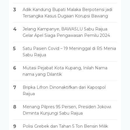
3
Adik Kandung Bupati Malaka Berpotensi jadi
Tersangka Kasus Dugaan Korupsi Bawang
4
Jelang Kampanye, BAWASLU Sabu Raijua
Gelar Apel Siaga Pengawasan Pemilu 2024
5
Satu Pasien Covid – 19 Meninggal di RS Menia
Sabu Raijua
6
Mutasi Pejabat Kota Kupang, Inilah Nama
nama yang Dilantik
7
Bripka Lifron Dinonaktifkan dari Kapospol
Raijua
8
Menang Pilpres 95 Persen, Presiden Jokowi
Diminta Kunjungi Sabu Raijua
9
Polisi Grebek dan Tahan 5 Ton Bensin Milik