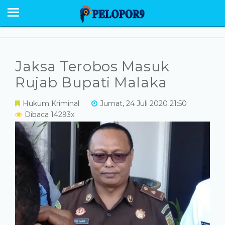
BERANDA
NEWS
SABU RAIJUA
Jaksa Terobos Masuk
PESONA
Rujab Bupati Malaka
EKONOMI POLITIK
Hukum Kriminal
Jumat, 24 Juli 2020 21:50
Dibaca 14293x
OPINI
HUMANIORA
HUKUM KRIMINAL
GALERI