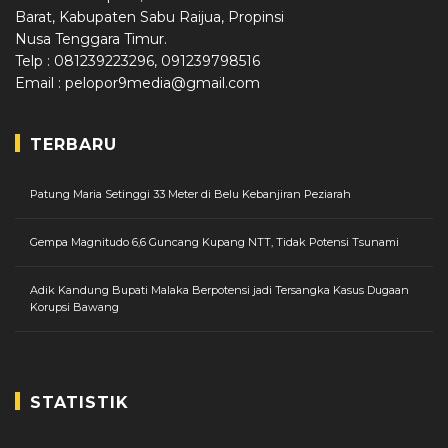
Barat, Kabupaten Sabu Raijua, Propinsi
Nusa Tenggara Timur.
Telp : 081239223296, 091239798516
Email : pelopor9media@gmail.com
TERBARU
Patung Maria Setinggi 33 Meter di Belu Kebanjiran Peziarah
Gempa Magnitudo 6,6 Guncang Kupang NTT, Tidak Potensi Tsunami
Adik Kandung Bupati Malaka Berpotensi jadi Tersangka Kasus Dugaan
Korupsi Bawang
STATISTIK