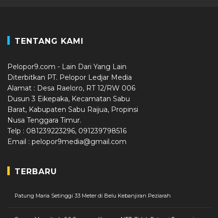
TENTANG KAMI
Pelopor9.com - Lain Dari Yang Lain
Diterbitkan PT. Pelopor Ledjar Media
Alamat : Desa Raeloro, RT 12/RW 006
Dusun 3 Eikepaka, Kecamatan Sabu
Barat, Kabupaten Sabu Raijua, Propinsi
Nusa Tenggara Timur.
Telp : 081239223296, 091239798516
Email : pelopor9media@gmail.com
TERBARU
Patung Maria Setinggi 33 Meter di Belu Kebanjiran Peziarah