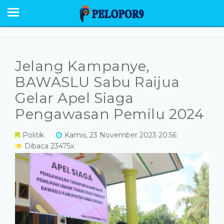
BERANDA
NEWS
SABU RAIJUA
Jelang Kampanye,
PESONA
BAWASLU Sabu Raijua
Gelar Apel Siaga
EKONOMI POLITIK
Pengawasan Pemilu 2024
OPINI
Politik
Kamis, 23 November 2023 20:56
HUMANIORA
Dibaca 23475x
HUKUM KRIMINAL
GALERI