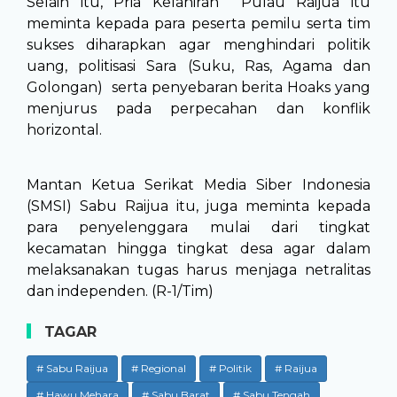
Selain itu, Pria Kelahiran Pulau Raijua itu
meminta kepada para peserta pemilu serta tim
sukses diharapkan agar menghindari politik
uang, politisasi Sara (Suku, Ras, Agama dan
Golongan) serta penyebaran berita Hoaks yang
menjurus pada perpecahan dan konflik
horizontal.
Mantan Ketua Serikat Media Siber Indonesia
(SMSI) Sabu Raijua itu, juga meminta kepada
para penyelenggara mulai dari tingkat
kecamatan hingga tingkat desa agar dalam
melaksanakan tugas harus menjaga netralitas
dan independen. (R-1/Tim)
TAGAR
# Sabu Raijua
# Regional
# Politik
# Raijua
# Hawu Mehara
# Sabu Barat
# Sabu Tengah