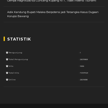
Gempa Magnitudo 6,6 Guncang Kupang NTT, Tidak Potensi Tsunami
Adik Kandung Bupati Malaka Berpotensi jadi Tersangka Kasus Dugaan
Korupsi Bawang
STATISTIK
Pengunjung
: 1
Total Pengunjung
: 2601868
Hits
: 1656
Total Hits
: 7019769
Online
: 2601838