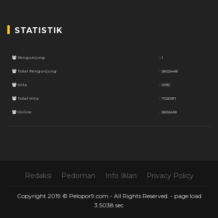
STATISTIK
Pengunjung
: 1
Total Pengunjung
: 2602448
Hits
: 1092
Total Hits
: 7020911
Online
: 2602418
Redaksi
Pedoman
Info Iklan
Privacy Policy
Copyright 2019 © Pelopor9.com - All Rights Reserved. -
page load
3.5038 sec