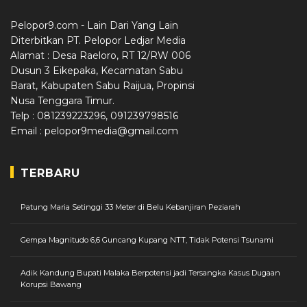
Pelopor9.com - Lain Dari Yang Lain
Diterbitkan PT. Pelopor Ledjar Media
Alamat : Desa Raeloro, RT 12/RW 006
Dusun 3 Eikepaka, Kecamatan Sabu
Barat, Kabupaten Sabu Raijua, Propinsi
Nusa Tenggara Timur.
Telp : 081239223296, 091239798516
Email : pelopor9media@gmail.com
TERBARU
Patung Maria Setinggi 33 Meter di Belu Kebanjiran Peziarah
Gempa Magnitudo 6,6 Guncang Kupang NTT, Tidak Potensi Tsunami
Adik Kandung Bupati Malaka Berpotensi jadi Tersangka Kasus Dugaan
Korupsi Bawang