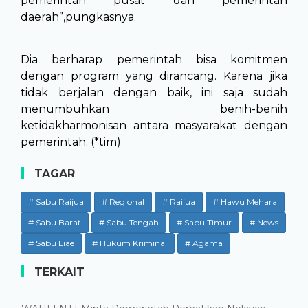
pemerintah pusat dan pemerintah
daerah”,pungkasnya.
Dia berharap pemerintah bisa komitmen
dengan program yang dirancang. Karena jika
tidak berjalan dengan baik, ini saja sudah
menumbuhkan benih-benih
ketidakharmonisan antara masyarakat dengan
pemerintah. (*tim)
TAGAR
# Sabu Raijua
# Regional
# Raijua
# Hawu Mehara
# Sabu Barat
# Sabu Tengah
# Sabu Timur
# News
# Sabu Liae
# Hukum Kriminal
# Agama
TERKAIT