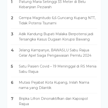
1
Patung Maria Setinggi 33 Meter di Belu
Kebanjiran Peziarah
2
Gempa Magnitudo 6,6 Guncang Kupang NTT,
Tidak Potensi Tsunami
3
Adik Kandung Bupati Malaka Berpotensi jadi
Tersangka Kasus Dugaan Korupsi Bawang
4
Jelang Kampanye, BAWASLU Sabu Raijua
Gelar Apel Siaga Pengawasan Pemilu 2024
5
Satu Pasien Covid – 19 Meninggal di RS Menia
Sabu Raijua
6
Mutasi Pejabat Kota Kupang, Inilah Nama
nama yang Dilantik
7
Bripka Lifron Dinonaktifkan dari Kapospol
Raijua