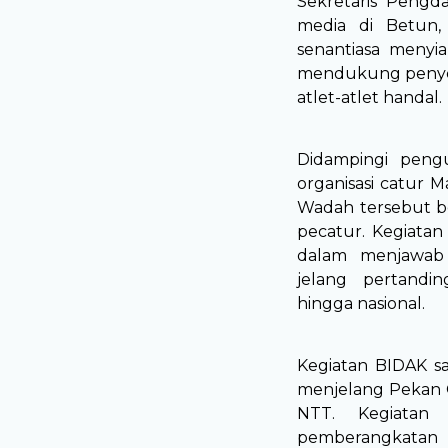
Sekretaris Pengd
media di Betun,
senantiasa menyi
mendukung penyel
atlet-atlet handal.
Didampingi pengu
organisasi catur 
Wadah tersebut b
pecatur. Kegiatan
dalam menjawab 
jelang pertandin
hingga nasional.
Kegiatan BIDAK sa
menjelang Pekan O
NTT. Kegiatan 
pemberangkatan 