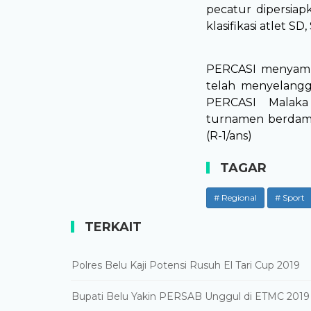
pecatur dipersia
klasifikasi atlet S
PERCASI menyampa
telah menyelangg
PERCASI Malaka
turnamen berdamp
(R-1/ans)
TAGAR
# Regional
# Sport
TERKAIT
Polres Belu Kaji Potensi Rusuh El Tari Cup 2019
Bupati Belu Yakin PERSAB Unggul di ETMC 2019