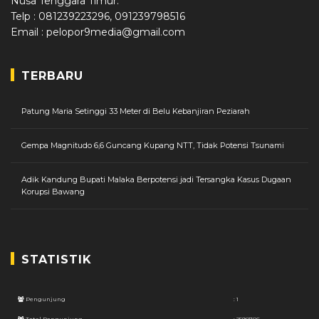
Nusa Tenggara Timur.
Telp : 081239223296, 091239798516
Email : pelopor9media@gmail.com
TERBARU
Patung Maria Setinggi 33 Meter di Belu Kebanjiran Peziarah
Gempa Magnitudo 6,6 Guncang Kupang NTT, Tidak Potensi Tsunami
Adik Kandung Bupati Malaka Berpotensi jadi Tersangka Kasus Dugaan
Korupsi Bawang
STATISTIK
Pengunjung
: 1