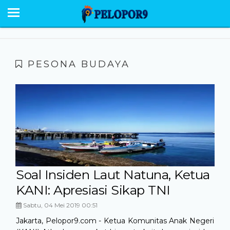
BERANDA
NEWS
SABU RAIJUA
PESONA BUDAYA
PESONA
EKONOMI POLITIK
OPINI
HUMANIORA
HUKUM KRIMINAL
Soal Insiden Laut Natuna, Ketua
KANI: Apresiasi Sikap TNI
GALERI
Sabtu, 04 Mei 2019 00:51
Jakarta, Pelopor9.com - Ketua Komunitas Anak Negeri