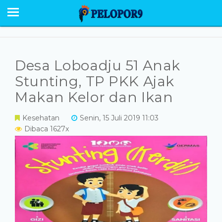
BERANDA
NEWS
SABU RAIJUA
Desa Loboadju 51 Anak
PESONA
Stunting, TP PKK Ajak
Makan Kelor dan Ikan
EKONOMI POLITIK
Kesehatan
Senin, 15 Juli 2019 11:03
OPINI
Dibaca 1627x
HUMANIORA
HUKUM KRIMINAL
GALERI