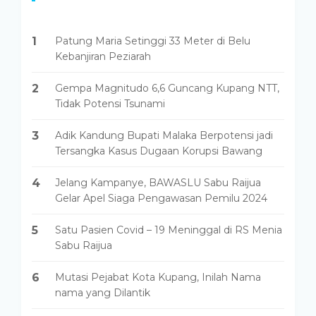
1
Patung Maria Setinggi 33 Meter di Belu
Kebanjiran Peziarah
2
Gempa Magnitudo 6,6 Guncang Kupang NTT,
Tidak Potensi Tsunami
3
Adik Kandung Bupati Malaka Berpotensi jadi
Tersangka Kasus Dugaan Korupsi Bawang
4
Jelang Kampanye, BAWASLU Sabu Raijua
Gelar Apel Siaga Pengawasan Pemilu 2024
5
Satu Pasien Covid – 19 Meninggal di RS Menia
Sabu Raijua
6
Mutasi Pejabat Kota Kupang, Inilah Nama
nama yang Dilantik