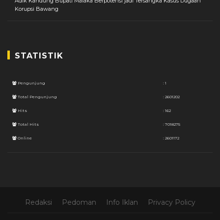
Adik Kandung Bupati Malaka Berpotensi jadi Tersangka Kasus Dugaan
Korupsi Bawang
STATISTIK
Pengunjung
: 1
Total Pengunjung
: 2601202
Hits
: 162
Total Hits
: 7018275
Online
: 2601172
Redaksi
Pedoman
Info Iklan
Privacy Policy