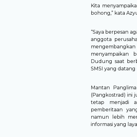
Kita menyampaikan
bohong,” kata Azy
“Saya berpesan ag
anggota perusahaa
mengembangkan j
menyampaikan ber
Dudung saat berb
SMSI yang datang d
Mantan Panglima
(Pangkostrad) ini 
tetap menjadi a
pemberitaan yang
namun lebih me
informasi yang lay