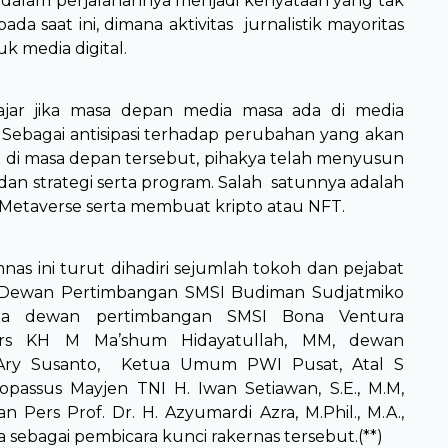
 dalam perjalanannya menjadi kenyataan yang tak
pada saat ini, dimana aktivitas jurnalistik mayoritas
k media digital.
jar jika masa depan media masa ada di media
s. Sebagai antisipasi terhadap perubahan yang akan
 di masa depan tersebut, pihakya telah menyusun
dan strategi serta program. Salah satunnya adalah
etaverse serta membuat kripto atau NFT.
s ini turut dihadiri sejumlah tokoh dan pejabat
a Dewan Pertimbangan SMSI Budiman Sudjatmiko
a dewan pertimbangan SMSI Bona Ventura
 Drs KH M Ma’shum Hidayatullah, MM, dewan
 Ary Susanto, Ketua Umum PWI Pusat, Atal S
passus Mayjen TNI H. Iwan Setiawan, S.E., M.M,
 Pers Prof. Dr. H. Azyumardi Azra, M.Phil., M.A.,
 sebagai pembicara kunci rakernas tersebut.(**)