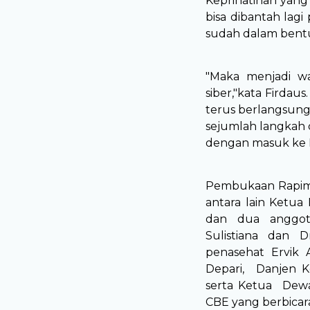
Keprihatinan yang
bisa dibantah lagi 
sudah dalam bentu
"Maka menjadi wa
siber,"kata Firdau
terus berlangsung
sejumlah langkah 
dengan masuk ke M
Pembukaan Rapimna
antara lain Ketu
dan dua anggot
Sulistiana dan
penasehat Ervik
Depari, Danjen Ko
serta Ketua Dewan
CBE yang berbicara