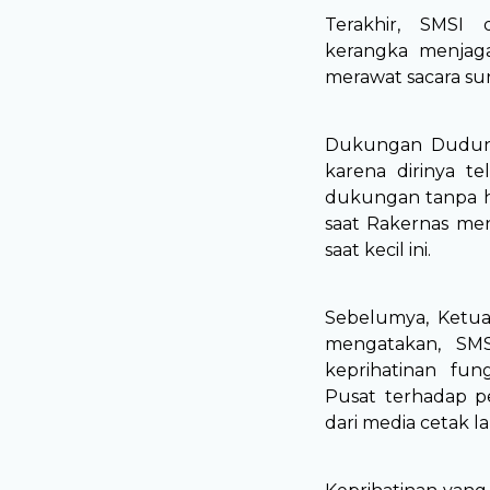
Terakhir, SMSI d
kerangka menjag
merawat sacara sun
Dukungan Dudung 
karena dirinya t
dukungan tanpa h
saat Rakernas me
saat kecil ini.
Sebelumya, Ketu
mengatakan, SMS
keprihatinan fun
Pusat terhadap pe
dari media cetak l