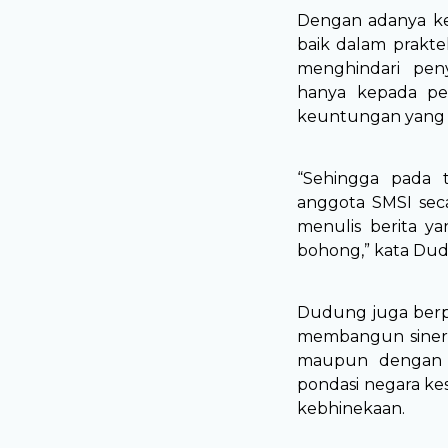
Dengan adanya ke
baik dalam prakte
menghindari pen
hanya kepada pe
keuntungan yang l
“Sehingga pada t
anggota SMSI se
menulis berita y
bohong,” kata Du
Dudung juga berpe
membangun sinerg
maupun dengan K
pondasi negara ke
kebhinekaan.