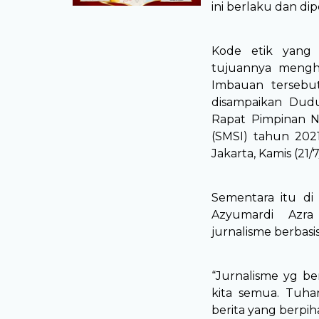
ini berlaku dan di
Kode etik yang 
tujuannya mengha
Imbauan tersebu
disampaikan Dud
Rapat Pimpinan Na
(SMSI) tahun 2021
Jakarta, Kamis (21/7
Sementara itu d
Azyumardi Azr
jurnalisme berbasis
“Jurnalisme yg b
kita semua. Tuha
berita yang berpi