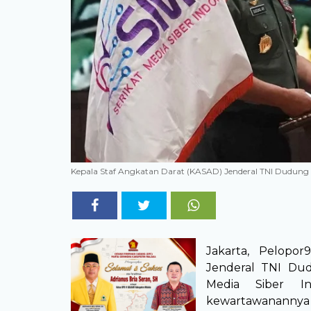
Kepala Staf Angkatan Darat (KASAD) Jenderal TNI Dudu
Jakarta, Pelopo
Jenderal TNI Du
Media Siber In
kewartawanannya s