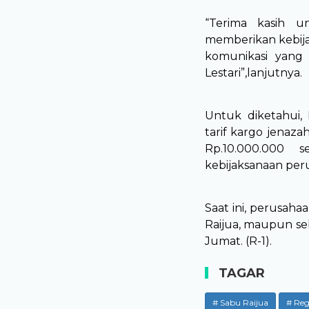
“Terima kasih 
memberikan kebijak
komunikasi yang
Lestari”,lanjutnya.
Untuk diketahui,
tarif kargo jenaz
Rp.10.000.000 
kebijaksanaan peru
Saat ini, perusah
Raijua, maupun se
Jumat. (R-1).
TAGAR
# Sabu Raijua
# Reg