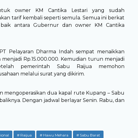
untuk owner KM Cantika Lestari yang sudah
an tarif kembali seperti semula. Semua ini berkat
 baik antara Gubernur dan owner KM Cantika
 PT Pelayaran Dharma Indah sempat menaikkan
ah menjadi Rp.15.000.000. Kemudian turun menjadi
setelah pemerintah Sabu Raijua memohon
sahaan melalui surat yang dikirim.
aan mengoperasikan dua kapal rute Kupang – Sabu
baliknya. Dengan jadwal berlayar Senin. Rabu, dan
ional
# Raijua
# Hawu Mehara
# Sabu Barat