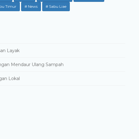
bu Timur
# News
# Sabu Liae
san Layak
ngan Mendaur Ulang Sampah
gan Lokal