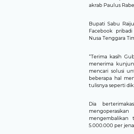
akrab Paulus Rabe
Bupati Sabu Raiju
Facebook pribad
Nusa Tenggara Timu
“Terima kasih Gu
menerima kunjung
mencari solusi u
beberapa hal me
tulisnya seperti di
Dia berterimak
mengoperasikan
mengembalikan t
5.000.000 per jena