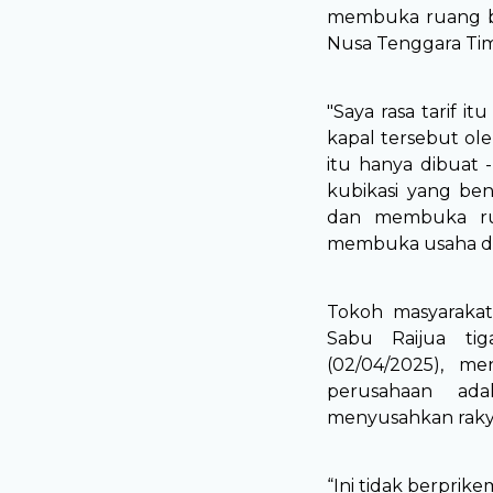
membuka ruang ba
Nusa Tenggara Ti
"Saya rasa tarif 
kapal tersebut ole
itu hanya dibuat 
kubikasi yang ben
dan membuka ru
membuka usaha di 
Tokoh masyarakat
Sabu Raijua ti
(02/04/2025), me
perusahaan ad
menyusahkan raky
“Ini tidak berprik