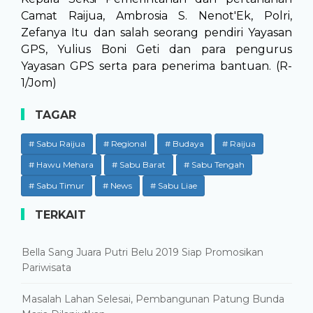
Camat Raijua, Ambrosia S. Nenot'Ek, Polri,
Zefanya Itu dan salah seorang pendiri Yayasan
GPS, Yulius Boni Geti dan para pengurus
Yayasan GPS serta para penerima bantuan. (R-
1/Jom)
TAGAR
# Sabu Raijua
# Regional
# Budaya
# Raijua
# Hawu Mehara
# Sabu Barat
# Sabu Tengah
# Sabu Timur
# News
# Sabu Liae
TERKAIT
Bella Sang Juara Putri Belu 2019 Siap Promosikan
Pariwisata
Masalah Lahan Selesai, Pembangunan Patung Bunda