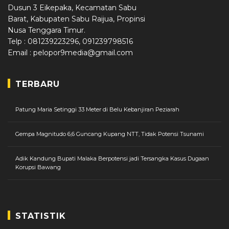
Dusun 3 Eikepaka, Kecamatan Sabu
Barat, Kabupaten Sabu Raijua, Propinsi
Nusa Tenggara Timur.
Telp : 081239223296, 091239798516
Email : pelopor9media@gmail.com
TERBARU
Patung Maria Setinggi 33 Meter di Belu Kebanjiran Peziarah
Gempa Magnitudo 6,6 Guncang Kupang NTT, Tidak Potensi Tsunami
Adik Kandung Bupati Malaka Berpotensi jadi Tersangka Kasus Dugaan
Korupsi Bawang
STATISTIK