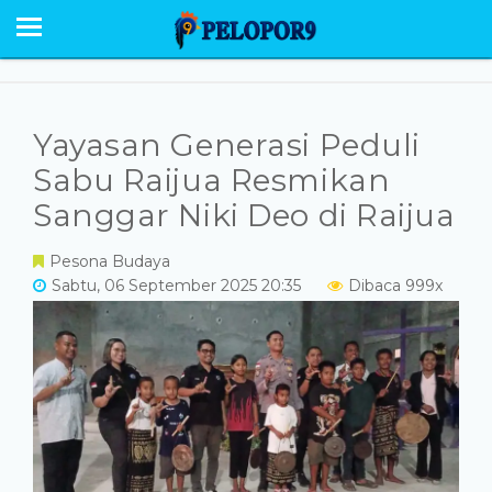
BERANDA
NEWS
SABU RAIJUA
Yayasan Generasi Peduli
PESONA
Sabu Raijua Resmikan
Sanggar Niki Deo di Raijua
EKONOMI POLITIK
Pesona Budaya
OPINI
Sabtu, 06 September 2025 20:35
Dibaca 999x
HUMANIORA
HUKUM KRIMINAL
GALERI