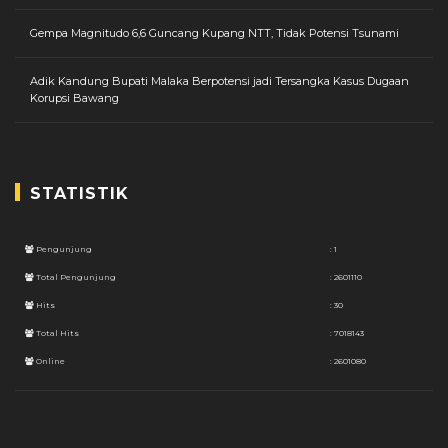
Gempa Magnitudo 6,6 Guncang Kupang NTT, Tidak Potensi Tsunami
Adik Kandung Bupati Malaka Berpotensi jadi Tersangka Kasus Dugaan
Korupsi Bawang
STATISTIK
Pengunjung
: 1
Total Pengunjung
: 2601110
Hits
: 30
Total Hits
: 7018143
Online
: 2601080