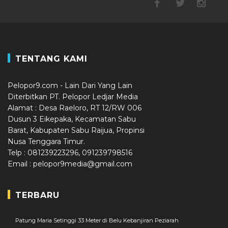
TENTANG KAMI
Pelopor9.com - Lain Dari Yang Lain
Diterbitkan PT. Pelopor Ledjar Media
Alamat : Desa Raeloro, RT 12/RW 006
Dusun 3 Eikepaka, Kecamatan Sabu
Barat, Kabupaten Sabu Raijua, Propinsi
Nusa Tenggara Timur.
Telp : 081239223296, 091239798516
Email : pelopor9media@gmail.com
TERBARU
Patung Maria Setinggi 33 Meter di Belu Kebanjiran Peziarah