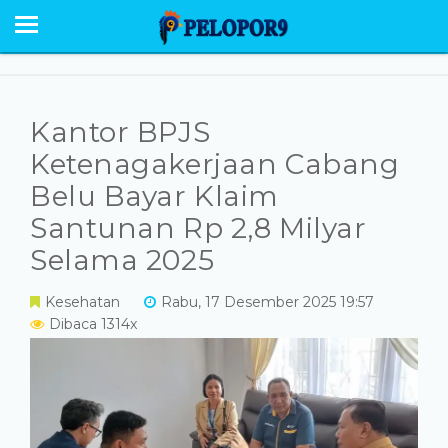
BERANDA
NEWS
SABU RAIJUA
Kantor BPJS
PESONA
Ketenagakerjaan Cabang
Belu Bayar Klaim
EKONOMI POLITIK
Santunan Rp 2,8 Milyar
OPINI
Selama 2025
HUMANIORA
Kesehatan
Rabu, 17 Desember 2025 19:57
Dibaca 1314x
HUKUM KRIMINAL
GALERI