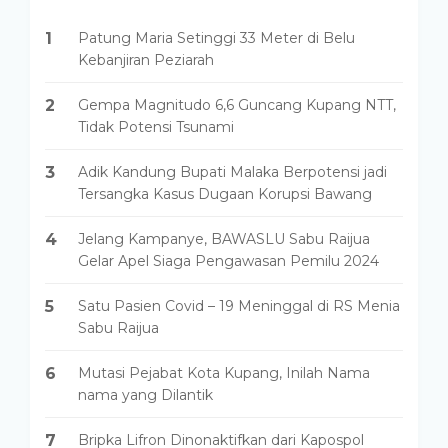
1
Patung Maria Setinggi 33 Meter di Belu
Kebanjiran Peziarah
2
Gempa Magnitudo 6,6 Guncang Kupang NTT,
Tidak Potensi Tsunami
3
Adik Kandung Bupati Malaka Berpotensi jadi
Tersangka Kasus Dugaan Korupsi Bawang
4
Jelang Kampanye, BAWASLU Sabu Raijua
Gelar Apel Siaga Pengawasan Pemilu 2024
5
Satu Pasien Covid – 19 Meninggal di RS Menia
Sabu Raijua
6
Mutasi Pejabat Kota Kupang, Inilah Nama
nama yang Dilantik
7
Bripka Lifron Dinonaktifkan dari Kapospol