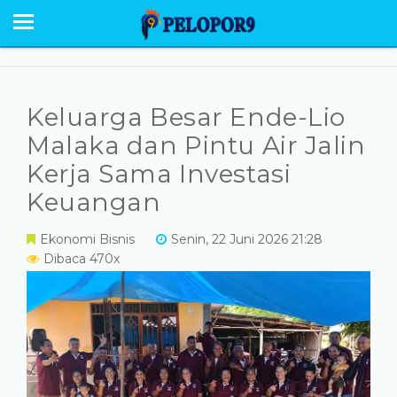
BERANDA
NEWS
SABU RAIJUA
Keluarga Besar Ende-Lio
PESONA
Malaka dan Pintu Air Jalin
Kerja Sama Investasi
EKONOMI POLITIK
Keuangan
OPINI
Ekonomi Bisnis
Senin, 22 Juni 2026 21:28
HUMANIORA
Dibaca 470x
HUKUM KRIMINAL
GALERI