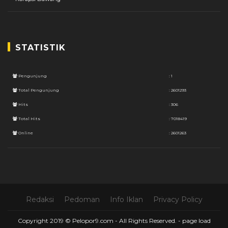
STATISTIK
Pengunjung
: 1
Total Pengunjung
: 2601293
Hits
: 306
Total Hits
: 7018419
Online
: 2601263
Redaksi
Pedoman
Info Iklan
Privacy Policy
Copyright 2019 © Pelopor9.com - All Rights Reserved. -
page load