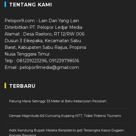
TENTANG KAMI
Pelopor9.com - Lain Dari Yang Lain
Diterbitkan PT. Pelopor Ledjar Media
Alamat : Desa Raeloro, RT 12/RW 006
Dusun 3 Eikepaka, Kecamatan Sabu
Barat, Kabupaten Sabu Raijua, Propinsi
Nusa Tenggara Timur.
Telp : 081239223296, 091239798516
Email : pelopor9media@gmail.com
TERBARU
Patung Maria Setinggi 33 Meter di Belu Kebanjiran Peziarah
Gempa Magnitudo 6,6 Guncang Kupang NTT, Tidak Potensi Tsunami
Adik Kandung Bupati Malaka Berpotensi jadi Tersangka Kasus Dugaan
Korupsi Bawang