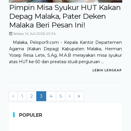
Pimpin Misa Syukur HUT Kakan
Depag Malaka, Pater Deken
Malaka Beri Pesan Ini!
Selasa, 14 Juli 2026 20:34
Malaka, Pelopor9.com - Kepala Kantor Departemen
Agama (Kakan Depag) Kabupaten Malaka, Herman
Yosep Resa Lete, S.Ag, M.A.B merayakan misa syukur
atas HUT ke-50 dan preatasi studi perguruan ...
LEBIH LENGKAP
1
2
3
(current)
4
5
POPULER