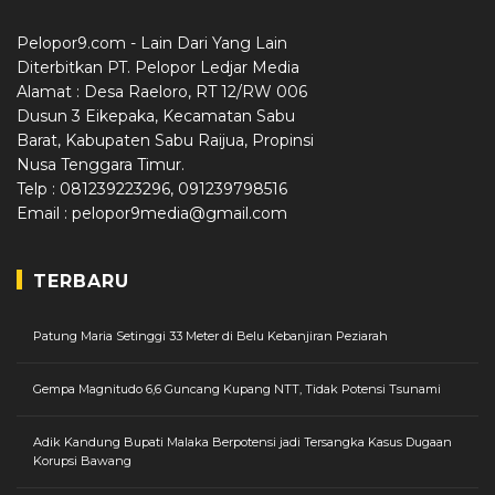
Pelopor9.com - Lain Dari Yang Lain
Diterbitkan PT. Pelopor Ledjar Media
Alamat : Desa Raeloro, RT 12/RW 006
Dusun 3 Eikepaka, Kecamatan Sabu
Barat, Kabupaten Sabu Raijua, Propinsi
Nusa Tenggara Timur.
Telp : 081239223296, 091239798516
Email : pelopor9media@gmail.com
TERBARU
Patung Maria Setinggi 33 Meter di Belu Kebanjiran Peziarah
Gempa Magnitudo 6,6 Guncang Kupang NTT, Tidak Potensi Tsunami
Adik Kandung Bupati Malaka Berpotensi jadi Tersangka Kasus Dugaan
Korupsi Bawang