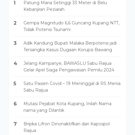
1
Patung Maria Setinggi 33 Meter di Belu
Kebanjiran Peziarah
2
Gempa Magnitudo 6,6 Guncang Kupang NTT,
Tidak Potensi Tsunami
3
Adik Kandung Bupati Malaka Berpotensi jadi
Tersangka Kasus Dugaan Korupsi Bawang
4
Jelang Kampanye, BAWASLU Sabu Raijua
Gelar Apel Siaga Pengawasan Pemilu 2024
5
Satu Pasien Covid – 19 Meninggal di RS Menia
Sabu Raijua
6
Mutasi Pejabat Kota Kupang, Inilah Nama
nama yang Dilantik
7
Bripka Lifron Dinonaktifkan dari Kapospol
Raijua