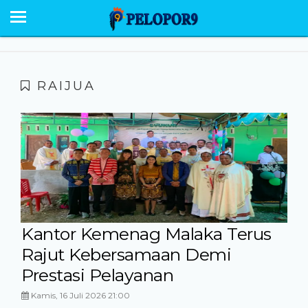
BERANDA
NEWS
SABU RAIJUA
RAIJUA
PESONA
EKONOMI POLITIK
OPINI
HUMANIORA
HUKUM KRIMINAL
Kantor Kemenag Malaka Terus
Rajut Kebersamaan Demi
GALERI
Prestasi Pelayanan
Kamis, 16 Juli 2026 21:00