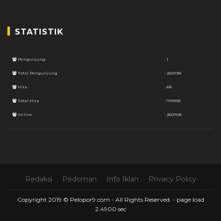
STATISTIK
Pengunjung
: 1
Total Pengunjung
: 2601138
Hits
: 68
Total Hits
: 7018181
Online
: 2601108
Redaksi
Pedoman
Info Iklan
Privacy Policy
Copyright 2019 © Pelopor9.com - All Rights Reserved. -
page load
2.4900 sec