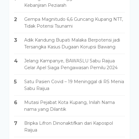
Kebanjiran Peziarah
2
Gempa Magnitudo 6,6 Guncang Kupang NTT,
Tidak Potensi Tsunami
3
Adik Kandung Bupati Malaka Berpotensi jadi
Tersangka Kasus Dugaan Korupsi Bawang
4
Jelang Kampanye, BAWASLU Sabu Raijua
Gelar Apel Siaga Pengawasan Pemilu 2024
5
Satu Pasien Covid – 19 Meninggal di RS Menia
Sabu Raijua
6
Mutasi Pejabat Kota Kupang, Inilah Nama
nama yang Dilantik
7
Bripka Lifron Dinonaktifkan dari Kapospol
Raijua