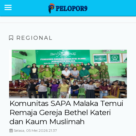
BERANDA
NEWS
SABU RAIJUA
REGIONAL
PESONA
EKONOMI POLITIK
OPINI
HUMANIORA
HUKUM KRIMINAL
Komunitas SAPA Malaka Temui
Remaja Gereja Bethel Kateri
GALERI
dan Kaum Muslimah
Selasa, 05 Mei 2026 21:37