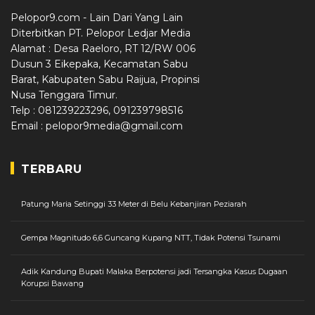
Pelopor9.com - Lain Dari Yang Lain
Diterbitkan PT. Pelopor Ledjar Media
Alamat : Desa Raeloro, RT 12/RW 006
Dusun 3 Eikepaka, Kecamatan Sabu
Barat, Kabupaten Sabu Raijua, Propinsi
Nusa Tenggara Timur.
Telp : 081239223296, 091239798516
Email : pelopor9media@gmail.com
TERBARU
Patung Maria Setinggi 33 Meter di Belu Kebanjiran Peziarah
Gempa Magnitudo 6,6 Guncang Kupang NTT, Tidak Potensi Tsunami
Adik Kandung Bupati Malaka Berpotensi jadi Tersangka Kasus Dugaan
Korupsi Bawang