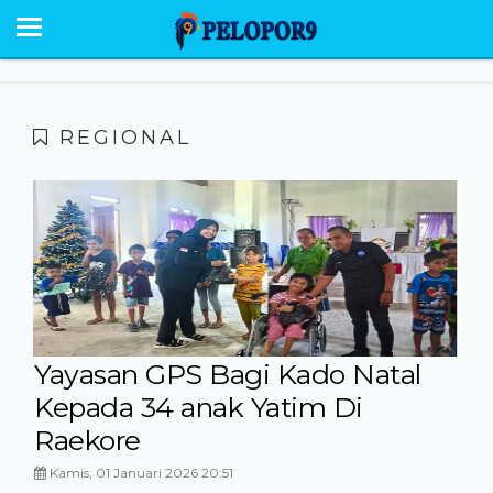
BERANDA
NEWS
SABU RAIJUA
REGIONAL
PESONA
EKONOMI POLITIK
OPINI
HUMANIORA
HUKUM KRIMINAL
Yayasan GPS Bagi Kado Natal
Kepada 34 anak Yatim Di
GALERI
Raekore
Kamis, 01 Januari 2026 20:51