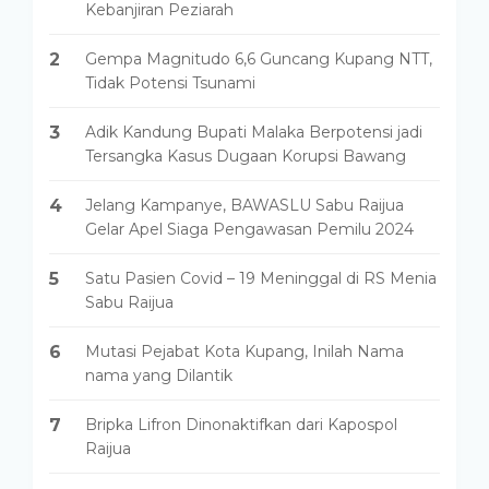
Kebanjiran Peziarah
2
Gempa Magnitudo 6,6 Guncang Kupang NTT,
Tidak Potensi Tsunami
3
Adik Kandung Bupati Malaka Berpotensi jadi
Tersangka Kasus Dugaan Korupsi Bawang
4
Jelang Kampanye, BAWASLU Sabu Raijua
Gelar Apel Siaga Pengawasan Pemilu 2024
5
Satu Pasien Covid – 19 Meninggal di RS Menia
Sabu Raijua
6
Mutasi Pejabat Kota Kupang, Inilah Nama
nama yang Dilantik
7
Bripka Lifron Dinonaktifkan dari Kapospol
Raijua