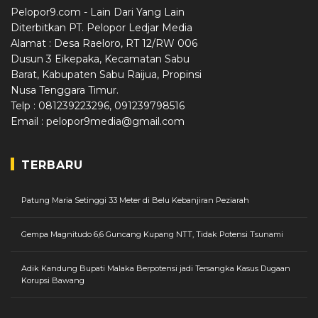
Pelopor9.com - Lain Dari Yang Lain
Diterbitkan PT. Pelopor Ledjar Media
Alamat : Desa Raeloro, RT 12/RW 006
Dusun 3 Eikepaka, Kecamatan Sabu
Barat, Kabupaten Sabu Raijua, Propinsi
Nusa Tenggara Timur.
Telp : 081239223296, 091239798516
Email : pelopor9media@gmail.com
TERBARU
Patung Maria Setinggi 33 Meter di Belu Kebanjiran Peziarah
Gempa Magnitudo 6,6 Guncang Kupang NTT, Tidak Potensi Tsunami
Adik Kandung Bupati Malaka Berpotensi jadi Tersangka Kasus Dugaan
Korupsi Bawang