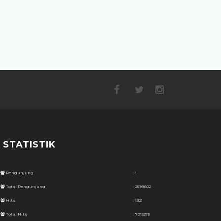
STATISTIK
Pengunjung
: 1
Total Pengunjung
: 2599602
Hits
: 1921
Total Hits
: 7015275