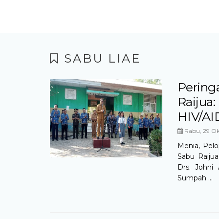
SABU LIAE
Pering
Raijua:
HIV/AI
Rabu, 29 Ok
Menia, Pel
Sabu Raijua
Drs. Johni
Sumpah ...