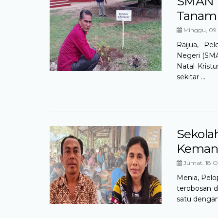
SMAN 1
Tanam
Minggu, 09 
Raijua, Pe
Negeri (SMA
Natal Krist
sekitar ...
Sekola
Kemand
Jumat, 18 O
Menia, Pelo
terobosan d
satu dengan