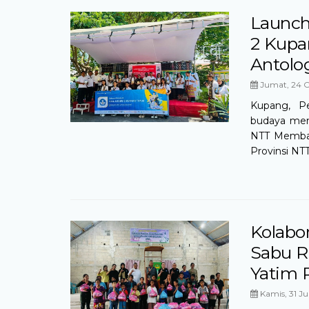
Launch
2 Kupa
Antolog
Jumat, 24 O
Kupang, P
budaya men
NTT Membac
Provinsi NTT, 
Kolabo
Sabu R
Yatim 
Kamis, 31 Jul