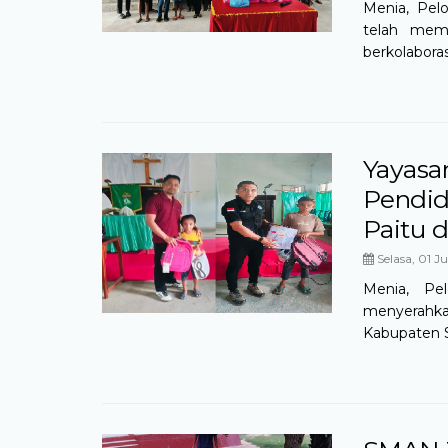
Menia, Pel
telah mem
berkolaboras
Yayasa
Pendid
Paitu d
Selasa, 01 Ju
Menia, Pe
menyerahka
Kabupaten Sa