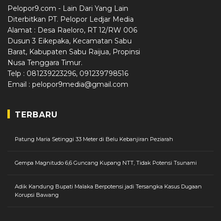
Pelopor9.com - Lain Dari Yang Lain
Diterbitkan PT. Pelopor Ledjar Media
Alamat : Desa Raeloro, RT 12/RW 006
Dusun 3 Eikepaka, Kecamatan Sabu
Barat, Kabupaten Sabu Raijua, Propinsi
Nusa Tenggara Timur.
Telp : 081239223296, 091239798516
Email : pelopor9media@gmail.com
TERBARU
Patung Maria Setinggi 33 Meter di Belu Kebanjiran Peziarah
Gempa Magnitudo 6,6 Guncang Kupang NTT, Tidak Potensi Tsunami
Adik Kandung Bupati Malaka Berpotensi jadi Tersangka Kasus Dugaan
Korupsi Bawang