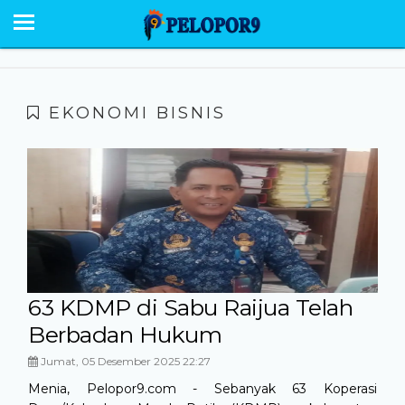
BERANDA
NEWS
SABU RAIJUA
EKONOMI BISNIS
PESONA
EKONOMI POLITIK
OPINI
HUMANIORA
HUKUM KRIMINAL
63 KDMP di Sabu Raijua Telah
Berbadan Hukum
GALERI
Jumat, 05 Desember 2025 22:27
Menia, Pelopor9.com - Sebanyak 63 Koperasi