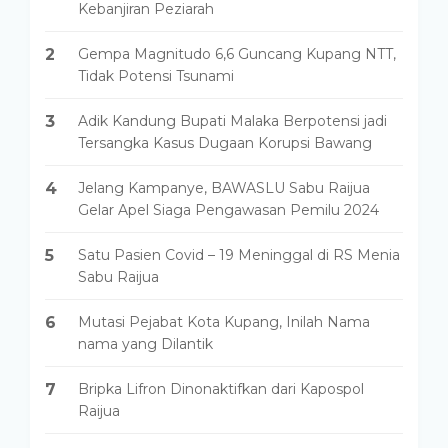
Kebanjiran Peziarah
2
Gempa Magnitudo 6,6 Guncang Kupang NTT,
Tidak Potensi Tsunami
3
Adik Kandung Bupati Malaka Berpotensi jadi
Tersangka Kasus Dugaan Korupsi Bawang
4
Jelang Kampanye, BAWASLU Sabu Raijua
Gelar Apel Siaga Pengawasan Pemilu 2024
5
Satu Pasien Covid – 19 Meninggal di RS Menia
Sabu Raijua
6
Mutasi Pejabat Kota Kupang, Inilah Nama
nama yang Dilantik
7
Bripka Lifron Dinonaktifkan dari Kapospol
Raijua