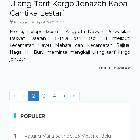
Ulang Tarif Kargo Jenazah Kapal
Cantika Lestari
Minggu, 06 April 2025 21:57
Menia, Pelopor9.com - Anggota Dewan Perwakilan
Rakyat Daerah (DPRD) dari Dapil III meliputi
kecamatan Hawu Mehara dan Kecamatan Raijua,
Hagai Hili Buru meminta mengkaji ulang tarif kargo
jenazah ...
LEBIH LENGKAP
1
2
(current)
3
4
POPULER
1
Patung Maria Setinggi 33 Meter di Belu