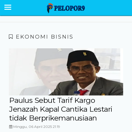
BERANDA
NEWS
SABU RAIJUA
EKONOMI BISNIS
PESONA
EKONOMI POLITIK
OPINI
HUMANIORA
HUKUM KRIMINAL
Paulus Sebut Tarif Kargo
Jenazah Kapal Cantika Lestari
GALERI
tidak Berprikemanusiaan
Minggu, 06 April 2025 21:19