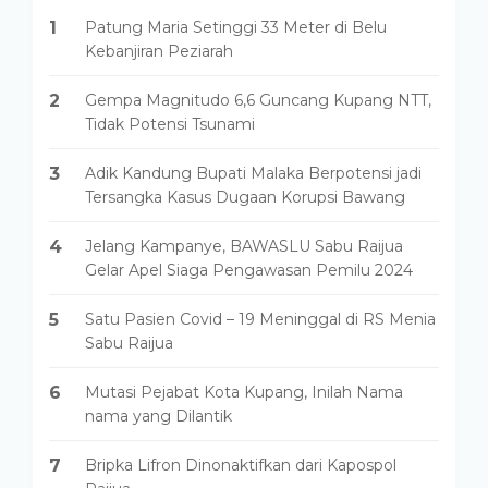
1
Patung Maria Setinggi 33 Meter di Belu
Kebanjiran Peziarah
2
Gempa Magnitudo 6,6 Guncang Kupang NTT,
Tidak Potensi Tsunami
3
Adik Kandung Bupati Malaka Berpotensi jadi
Tersangka Kasus Dugaan Korupsi Bawang
4
Jelang Kampanye, BAWASLU Sabu Raijua
Gelar Apel Siaga Pengawasan Pemilu 2024
5
Satu Pasien Covid – 19 Meninggal di RS Menia
Sabu Raijua
6
Mutasi Pejabat Kota Kupang, Inilah Nama
nama yang Dilantik
7
Bripka Lifron Dinonaktifkan dari Kapospol