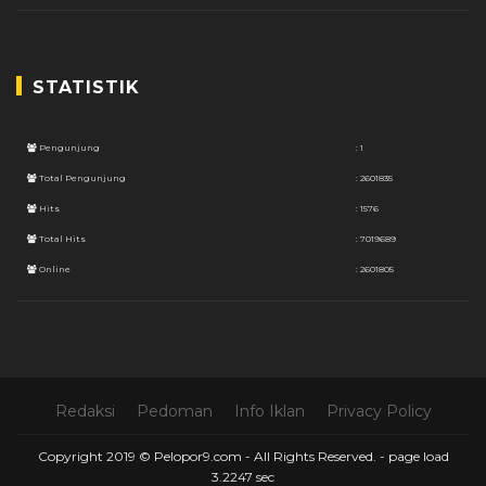
STATISTIK
Pengunjung
: 1
Total Pengunjung
: 2601835
Hits
: 1576
Total Hits
: 7019689
Online
: 2601805
Redaksi
Pedoman
Info Iklan
Privacy Policy
Copyright 2019 © Pelopor9.com - All Rights Reserved. -
page load
3.2247 sec