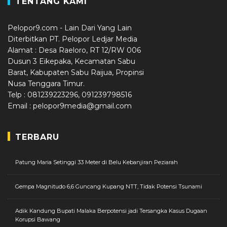
TENTANG KAMI
Pelopor9.com - Lain Dari Yang Lain
Diterbitkan PT. Pelopor Ledjar Media
Alamat : Desa Raeloro, RT 12/RW 006
Dusun 3 Eikepaka, Kecamatan Sabu
Barat, Kabupaten Sabu Raijua, Propinsi
Nusa Tenggara Timur.
Telp : 081239223296, 091239798516
Email : pelopor9media@gmail.com
TERBARU
Patung Maria Setinggi 33 Meter di Belu Kebanjiran Peziarah
Gempa Magnitudo 6,6 Guncang Kupang NTT, Tidak Potensi Tsunami
Adik Kandung Bupati Malaka Berpotensi jadi Tersangka Kasus Dugaan
Korupsi Bawang