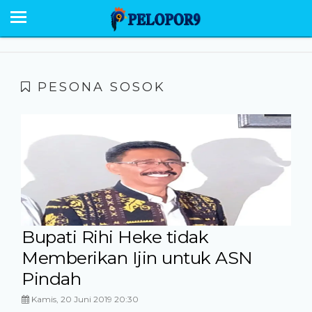
BERANDA
NEWS
SABU RAIJUA
PESONA SOSOK
PESONA
EKONOMI POLITIK
OPINI
HUMANIORA
HUKUM KRIMINAL
Bupati Rihi Heke tidak
Memberikan Ijin untuk ASN
GALERI
Pindah
Kamis, 20 Juni 2019 20:30