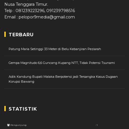
Nusa Tenggara Timur.
Telp : 081239223296, 091239798516
Email : pelopor9media@gmail.com
TERBARU
Patung Maria Setinggi 33 Meter di Belu Kebanjiran Peziarah
Gempa Magnitudo 6,6 Guncang Kupang NTT, Tidak Potensi Tsunami
Adik Kandung Bupati Malaka Berpotensi jadi Tersangka Kasus Dugaan
Korupsi Bawang
STATISTIK
Pengunjung
: 1