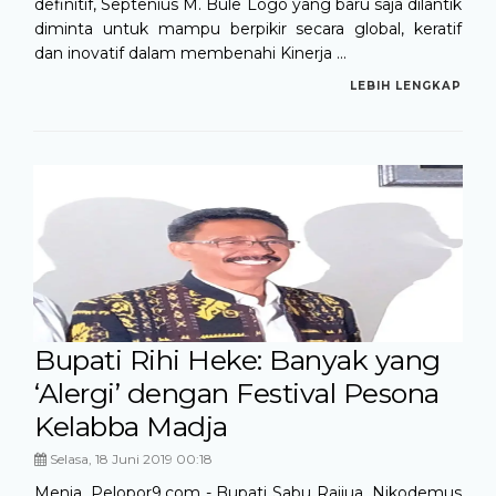
definitif, Septenius M. Bule Logo yang baru saja dilantik
diminta untuk mampu berpikir secara global, keratif
dan inovatif dalam membenahi Kinerja ...
LEBIH LENGKAP
Bupati Rihi Heke: Banyak yang
‘Alergi’ dengan Festival Pesona
Kelabba Madja
Selasa, 18 Juni 2019 00:18
Menia, Pelopor9.com - Bupati Sabu Raijua, Nikodemus