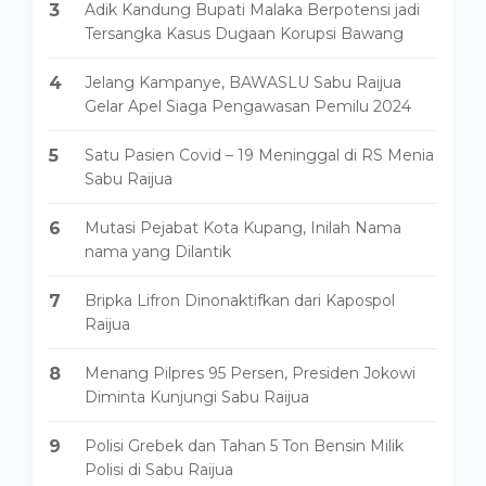
3
Adik Kandung Bupati Malaka Berpotensi jadi
Tersangka Kasus Dugaan Korupsi Bawang
4
Jelang Kampanye, BAWASLU Sabu Raijua
Gelar Apel Siaga Pengawasan Pemilu 2024
5
Satu Pasien Covid – 19 Meninggal di RS Menia
Sabu Raijua
6
Mutasi Pejabat Kota Kupang, Inilah Nama
nama yang Dilantik
7
Bripka Lifron Dinonaktifkan dari Kapospol
Raijua
8
Menang Pilpres 95 Persen, Presiden Jokowi
Diminta Kunjungi Sabu Raijua
9
Polisi Grebek dan Tahan 5 Ton Bensin Milik
Polisi di Sabu Raijua