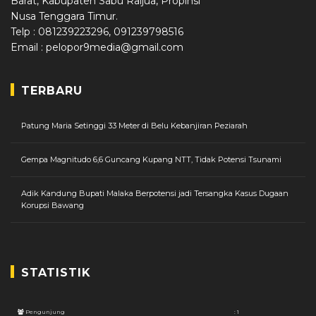
Barat, Kabupaten Sabu Raijua, Propinsi
Nusa Tenggara Timur.
Telp : 081239223296, 091239798516
Email : pelopor9media@gmail.com
TERBARU
Patung Maria Setinggi 33 Meter di Belu Kebanjiran Peziarah
Gempa Magnitudo 6,6 Guncang Kupang NTT, Tidak Potensi Tsunami
Adik Kandung Bupati Malaka Berpotensi jadi Tersangka Kasus Dugaan
Korupsi Bawang
STATISTIK
Pengunjung
: 1