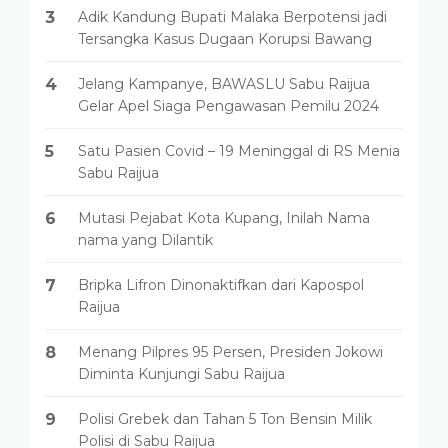
3
Adik Kandung Bupati Malaka Berpotensi jadi
Tersangka Kasus Dugaan Korupsi Bawang
4
Jelang Kampanye, BAWASLU Sabu Raijua
Gelar Apel Siaga Pengawasan Pemilu 2024
5
Satu Pasien Covid – 19 Meninggal di RS Menia
Sabu Raijua
6
Mutasi Pejabat Kota Kupang, Inilah Nama
nama yang Dilantik
7
Bripka Lifron Dinonaktifkan dari Kapospol
Raijua
8
Menang Pilpres 95 Persen, Presiden Jokowi
Diminta Kunjungi Sabu Raijua
9
Polisi Grebek dan Tahan 5 Ton Bensin Milik
Polisi di Sabu Raijua