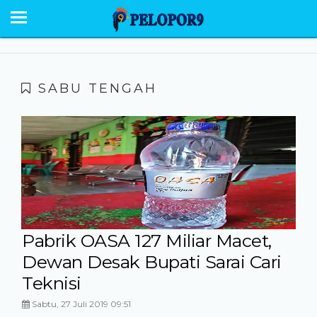
BERANDA
NEWS
SABU RAIJUA
SABU TENGAH
PESONA
EKONOMI POLITIK
OPINI
HUMANIORA
HUKUM KRIMINAL
Pabrik OASA 127 Miliar Macet,
Dewan Desak Bupati Sarai Cari
GALERI
Teknisi
Sabtu, 27 Juli 2019 09:51