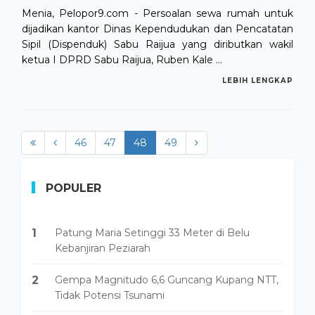
Menia, Pelopor9.com - Persoalan sewa rumah untuk
dijadikan kantor Dinas Kependudukan dan Pencatatan
Sipil (Dispenduk) Sabu Raijua yang diributkan wakil
ketua I DPRD Sabu Raijua, Ruben Kale ...
LEBIH LENGKAP
46
47
48
(current)
49
POPULER
1
Patung Maria Setinggi 33 Meter di Belu
Kebanjiran Peziarah
2
Gempa Magnitudo 6,6 Guncang Kupang NTT,
Tidak Potensi Tsunami